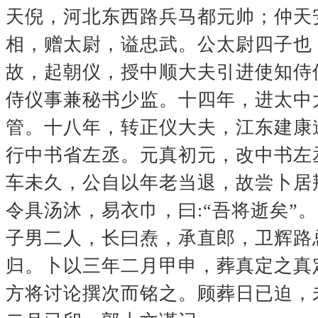
天倪，河北东西路兵马都元帅；仲天
相，赠太尉，谥忠武。公太尉四子也
故，起朝仪，授中顺大夫引进使知侍
侍仪事兼秘书少监。十四年，进太中
管。十八年，转正仪大夫，江东建康
行中书省左丞。元真初元，改中书左
车未久，公自以年老当退，故尝卜居
令具汤沐，易衣巾，曰:“吾将逝矣
子男二人，长曰焘，承直郎，卫辉路
归。卜以三年二月甲申，葬真定之真
方将讨论撰次而铭之。顾葬日已迫，