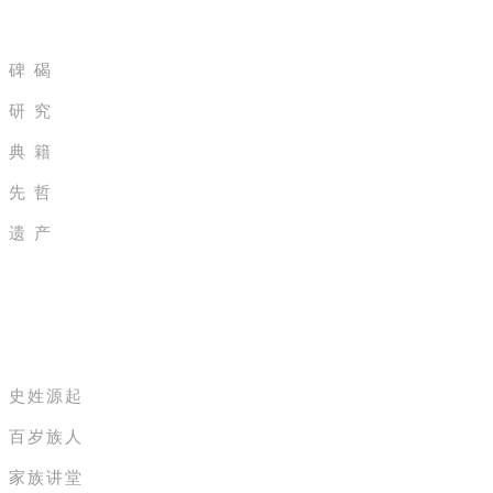
碑 碣
研 究
典 籍
先 哲
遗 产
家族纪录电影院
史姓源起
百岁族人
家族讲堂