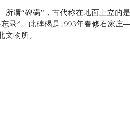
记。
所谓“碑碣”，古代称在地面上立的是
忘录”。此碑碣是1993年春修石家
北文物所。