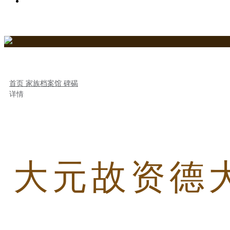
关于史氏春秋网
首页
家族档案馆
碑碣
详情
大元故资德