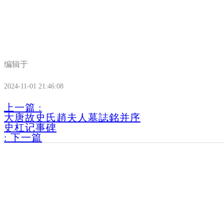
编辑于
2024-11-01 21:46:08
上一篇
:
大唐故史氏趙夫人墓誌銘并序
史杠记事碑
:
下一篇
家族历史档案馆