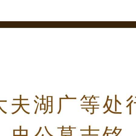
大夫湖广等处
史公墓志铭