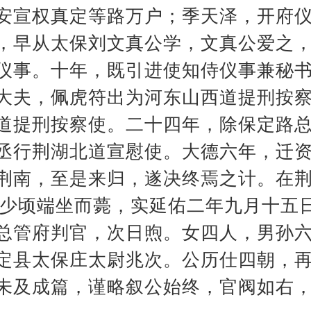
安宣权真定等路万户；季天泽，开府
，早从太保刘文真公学，文真公爱之，
仪事。十年，既引进使知侍仪事兼秘
大夫，佩虎符出为河东山西道提刑按
道提刑按察使。二十四年，除保定路
丞行荆湖北道宣慰使。大德六年，迁
荆南，至是来归，遂决终焉之计。在
”。少顷端坐而薨，实延佑二年九月十五
总管府判官，次日煦。女四人，男孙
定县太保庄太尉兆次。公历仕四朝，
未及成篇，谨略叙公始终，官阀如右