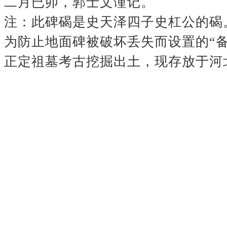
二月已卯，郭士文谨
注：此碑碣是史天泽四子史杠公的碣。
为防止地面碑被破坏丢失而设置的“备
正定祖墓考古挖掘出土，现存放于河