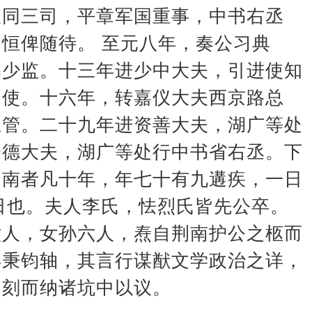
仪同三司，平章军国重事，中书右丞
恒俾随待。 至元八年，奏公习典
书少监。十三年进少中大夫，引进使知
察使。十六年，转嘉仪大夫西京路总
总管。二十九年进资善大夫，湖广等处
资德大夫，湖广等处行中书省右丞。下
荆南者凡十年，年七十有九遘疾，一日
日也。夫人李氏，怯烈氏皆先公卒。
六人，女孙六人，焘自荆南护公之柩而
再秉钧轴，其言行谋猷文学政治之详，
，刻而纳诸坑中以议。