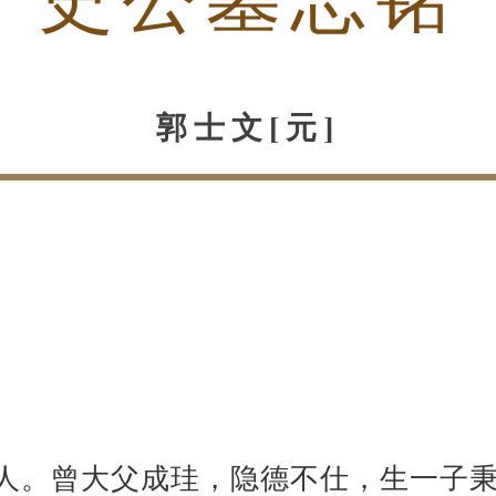
郭士文[元]
人。曾大父成珪，隐德不仕，生一子