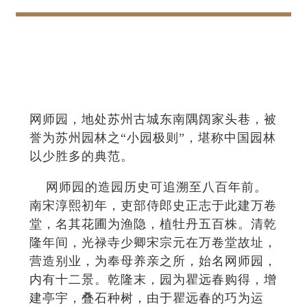
网师园，地处苏州古城东南隅阔家头巷，被
誉为苏州园林之“小园极则”，堪称中国园林
以少胜多的典范。
网师园的造园历史可追溯至八百年前。
南宋淳熙初年，吏部侍郎史正志于此建万卷
堂，名其花圃为渔隐，植牡丹五百株。清乾
隆年间，光禄寺少卿宋宗元在万卷堂故址，
营造别业，为奉母养亲之所，始名网师园，
内有十二景。乾隆末，园为瞿远春购得，增
建亭宇，叠石种树，由于瞿远春的巧为运