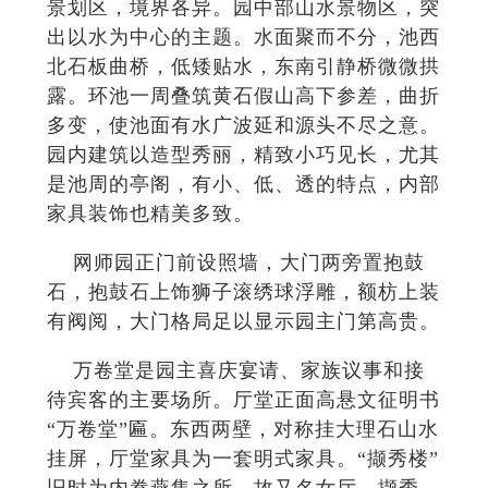
景划区，境界各异。园中部山水景物区，突
出以水为中心的主题。水面聚而不分，池西
北石板曲桥，低矮贴水，东南引静桥微微拱
露。环池一周叠筑黄石假山高下参差，曲折
多变，使池面有水广波延和源头不尽之意。
园内建筑以造型秀丽，精致小巧见长，尤其
是池周的亭阁，有小、低、透的特点，内部
家具装饰也精美多致。
网师园正门前设照墙，大门两旁置抱鼓
石，抱鼓石上饰狮子滚绣球浮雕，额枋上装
有阀阅，大门格局足以显示园主门第高贵。
万卷堂是园主喜庆宴请、家族议事和接
待宾客的主要场所。厅堂正面高悬文征明书
“万卷堂”匾。东西两壁，对称挂大理石山水
挂屏，厅堂家具为一套明式家具。“撷秀楼”