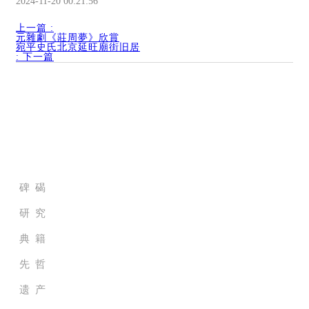
2024-11-20 00:21:56
上一篇
:
元雜劇《莊周夢》欣賞
宛平史氏北京延旺廟街旧居
:
下一篇
家族历史档案馆
碑 碣
研 究
典 籍
先 哲
遗 产