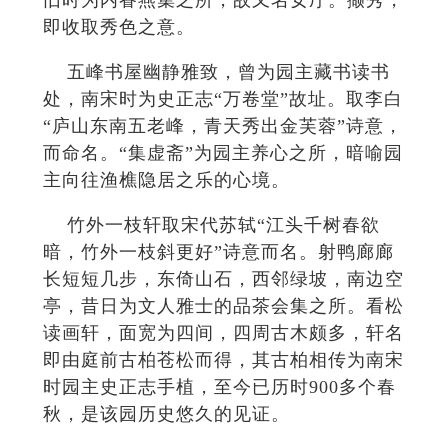
旧时为内眷燕集之所，故又名女厅。撷秀，
即收取秀色之意。
五峰书屋幽静雅致，曾为园主藏书读书
处，南宋时为史正志“万卷堂”故址。取李白
“庐山东南五老峰，青天秀出金芙蓉”诗意，
而命名。“集虚斋”为园主养心之所，暗喻园
主向往渔樵隐居之乐的心境。
竹外一枝轩取宋代苏轼“江头千树春欲
暗，竹外一枝斜更好”诗意而名。射鸭廊廊
长短短几步，东倚山石，西邻绿坡，南边空
亭，昔日为文人雅士的品茶会集之所。看松
读画轩，面宽为四间，四周古木颇多，轩名
即由庭前古柏苍松而得，其古柏相传为南宋
时园主史正志手植，至今已历时900多个春
秋，是该园历史悠久的见证。