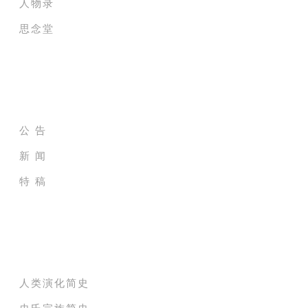
人物录
思念堂
新闻及公告
公 告
新 闻
特 稿
史氏家族树
人类演化简史