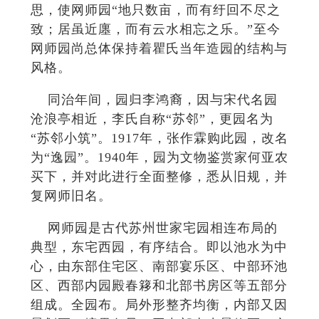
思，使网师园“地只数亩，而有纡回不尽之
致；居虽近廛，而有云水相忘之乐。”至今
网师园尚总体保持着瞿氏当年造园的结构与
风格。
同治年间，园归李鸿裔，因与宋代名园
沧浪亭相近，李氏自称“苏邻”，更园名为
“苏邻小筑”。1917年，张作霖购此园，改名
为“逸园”。1940年，园为文物鉴赏家何亚农
买下，并对此进行全面整修，悉从旧规，并
复网师旧名。
网师园是古代苏州世家宅园相连布局的
典型，东宅西园，有序结合。即以池水为中
心，由东部住宅区、南部宴乐区、中部环池
区、西部内园殿春簃和北部书房区等五部分
组成。全园布。局外形整齐均衡，内部又因