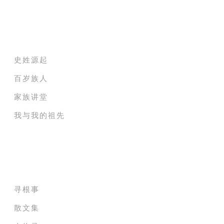
家族纪录电影院
史姓源起
百岁族人
家族讲堂
我与我的祖先
家族成员贡献堂
寻根事
散文集