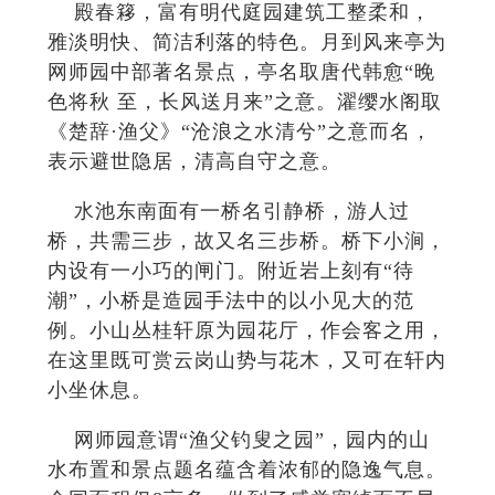
殿春簃，富有明代庭园建筑工整柔和，
雅淡明快、简洁利落的特色。月到风来亭为
网师园中部著名景点，亭名取唐代韩愈“晚
色将秋 至，长风送月来”之意。濯缨水阁取
《楚辞·渔父》“沧浪之水清兮”之意而名，
表示避世隐居，清高自守之意。
水池东南面有一桥名引静桥，游人过
桥，共需三步，故又名三步桥。桥下小涧，
内设有一小巧的闸门。附近岩上刻有“待
潮”，小桥是造园手法中的以小见大的范
例。小山丛桂轩原为园花厅，作会客之用，
在这里既可赏云岗山势与花木，又可在轩内
小坐休息。
网师园意谓“渔父钓叟之园”，园内的山
水布置和景点题名蕴含着浓郁的隐逸气息。